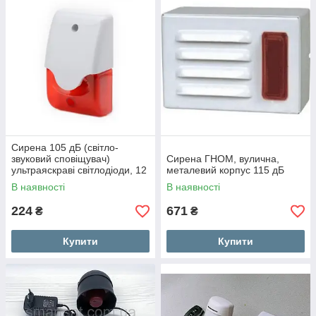
Сирена 105 дБ (світло-
звуковий сповіщувач)
Сирена ГНОМ, вулична,
ультраяскраві світлодіоди, 12
металевий корпус 115 дБ
В
В наявності
В наявності
224
671
₴
₴
Купити
Купити