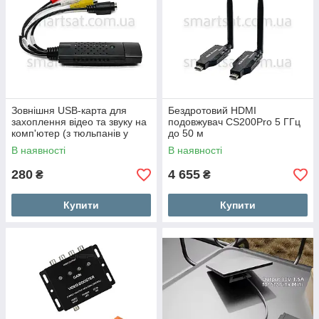
Зовнішня USB-карта для
Бездротовий HDMI
захоплення відео та звуку на
подовжувач CS200Pro 5 ГГц
комп'ютер (з тюльпанів у
до 50 м
USB)
В наявності
В наявності
280
4 655
₴
₴
Купити
Купити