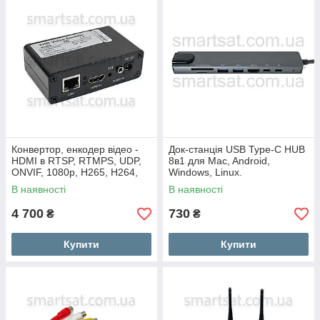
Конвертор, енкодер відео -
Док-станцiя USB Type-C HUB
HDMI в RTSP, RTMPS, UDP,
8в1 для Mac, Android,
ONVIF, 1080p, H265, H264,
Windows, Linux.
IPTV.(BM1000H та аналог)
В наявності
В наявності
4 700
730
₴
₴
Купити
Купити