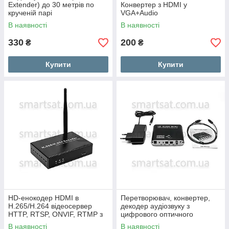
Extender) до 30 метрів по
Конвертер з HDMI у
крученій парі
VGA+Audio
В наявності
В наявності
330
200
₴
₴
Купити
Купити
HD-енокодер HDMI в
Перетворювач, конвертер,
H.265/H.264 відеосервер
декодер аудіозвуку з
HTTP, RTSP, ONVIF, RTMP з
цифрового оптичного
HDMI, HDCP, LAN
коаксіального в аналоговий
В наявності
В наявності