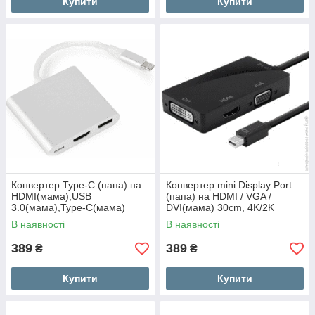
Купити
Купити
Конвертер Type-C (папа) на
Конвертер mini Display Port
HDMI(мама),USB
(папа) на HDMI / VGA /
3.0(мама),Type-C(мама)
DVI(мама) 30cm, 4K/2K
10cm, 4K/2K
В наявності
В наявності
389
389
₴
₴
Купити
Купити