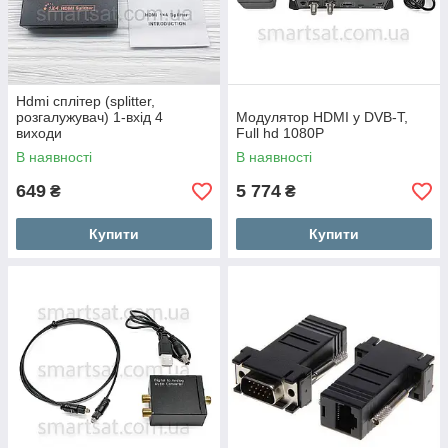
Hdmi сплітер (splitter,
розгалужувач) 1-вхід 4
Модулятор HDMI у DVB-T,
виходи
Full hd 1080P
В наявності
В наявності
649
5 774
₴
₴
Купити
Купити