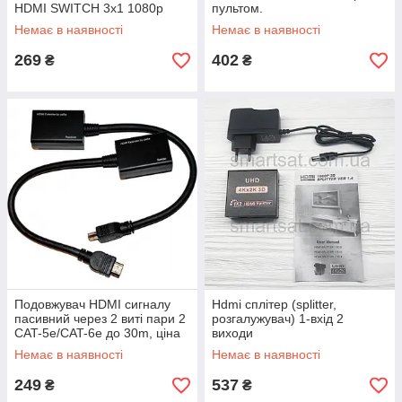
HDMI SWITCH 3х1 1080p
пультом.
Немає в наявності
Немає в наявності
269
402
₴
₴
Подовжувач HDMI сигналу
Hdmi сплітер (splitter,
пасивний через 2 виті пари 2
розгалужувач) 1-вхід 2
CAT-5e/CAT-6e до 30m, ціна
виходи
за пару.
Немає в наявності
Немає в наявності
249
537
₴
₴