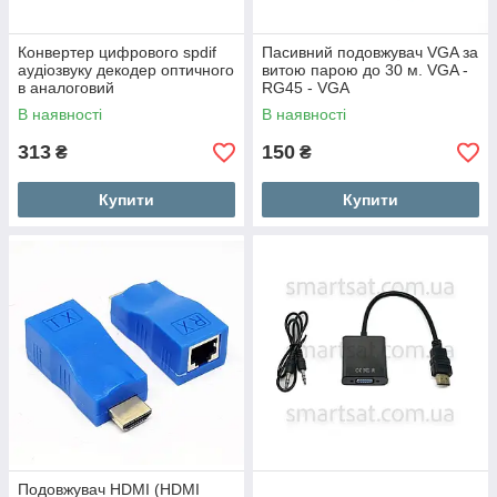
Конвертер цифрового spdif
Пасивний подовжувач VGA за
аудіозвуку декодер оптичного
витою парою до 30 м. VGA -
в аналоговий
RG45 - VGA
В наявності
В наявності
313
150
₴
₴
Купити
Купити
Подовжувач HDMI (HDMI