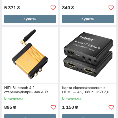
5.1 тюльпан
5 371
840
₴
₴
Купити
Купити
HIFI Bluetooth 4,2
Карта відеозахоплення з
стереоаудіоприймач AUX
HDMI — 4K,1080p USB 2,0
В наявності
В наявності
895
1 150
₴
₴