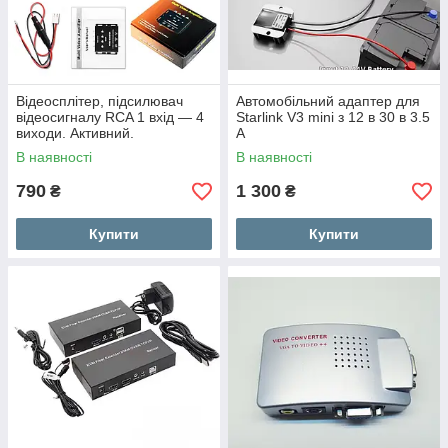
Відеосплітер, підсилювач
Автомобільний адаптер для
відеосигналу RCA 1 вхід — 4
Starlink V3 mini з 12 в 30 в 3.5
виходи. Активний.
A
В наявності
В наявності
790
1 300
₴
₴
Купити
Купити