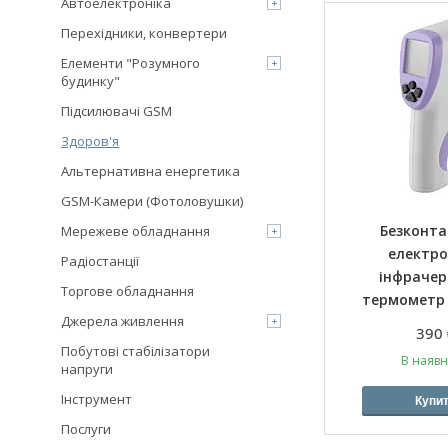
Автоелектроніка
Перехідники, конвертери
Елементи "Розумного
будинку"
Підсилювачі GSM
Здоров'я
Альтернативна енергетика
GSM-Камери (Фотоловушки)
Безконт
Мережеве обладнання
електр
Радіостанції
інфраче
Торгове обладнання
термометр
Джерела живлення
390 
Побутові стабілізатори
В наявн
напруги
Інструмент
Купи
Послуги