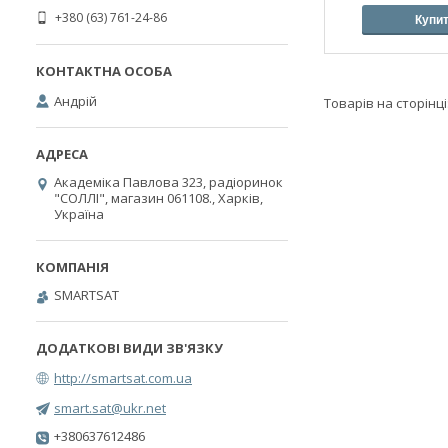
+380 (63) 761-24-86
Купи
Андрiй
Академіка Павлова 323, радіоринок
"СОЛЛІ", магазин 061108., Харків,
Україна
SMARTSAT
http://smartsat.com.ua
smart.sat@ukr.net
+380637612486