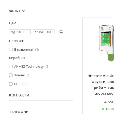
ФІЛЬТРИ
Ціна
Наявність
В наявності
8
Виробник
ANMEZ Technology
3
Xiaomi
1
Нітратомір Gre
фрукти, овоч
БЕТ
1
риба + ви
жорсткос
КОНТАКТИ
4 550
В наявн