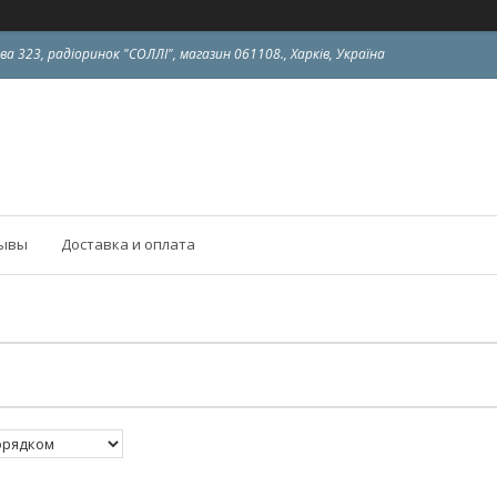
ва 323, радіоринок "СОЛЛІ", магазин 061108., Харків, Україна
ывы
Доставка и оплата