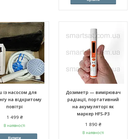
 із насосом для
Дозиметр — вимірювач
нгу на відкритому
радіації, портативний
повітрі
на акумуляторі як
маркер HFS-P3
1 499 ₴
1 890 ₴
В наявності
В наявності
Купити