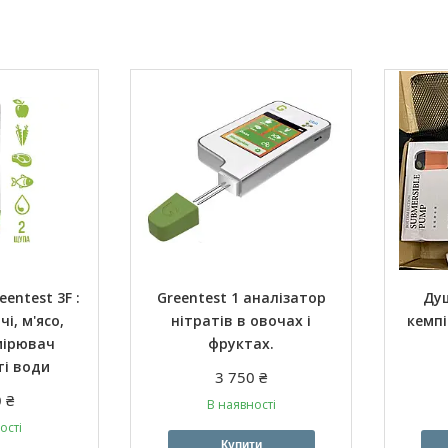
entest 3F :
Greentest 1 аналізатор
Душ
і, м'ясо,
нітратів в овочах і
кемпі
мірювач
фруктах.
ті води
3 750 ₴
 ₴
В наявності
ості
Купити