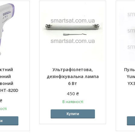
актний
Ультрафіолетова,
Пуль
онний
дезінфікувальна лампа
Yuw
рвоний
6 Вт
YX
 HT-820D
450 ₴
₴
В наявності
ості
Купити
ти