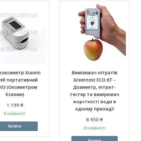
соксиметр Xiaomi
Вимiзювач нIтратIв
ell портативний
Greentest ECO 6T -
303 (Оксиметром
Дозиметр, нітрат-
Ксиоми)
тестер та вимірювач
жорсткості води в
1 199 ₴
одному приладі!
В наявності
8 450 ₴
Купити
В наявності
Купити