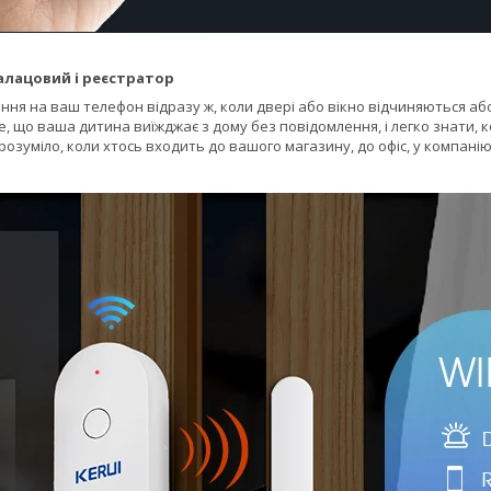
алацовий і реєстратор
ня на ваш телефон відразу ж, коли двері або вікно відчиняються аб
е, що ваша дитина виїжджає з дому без повідомлення, і легко знати
розуміло, коли хтось входить до вашого магазину, до офіс, у компанію