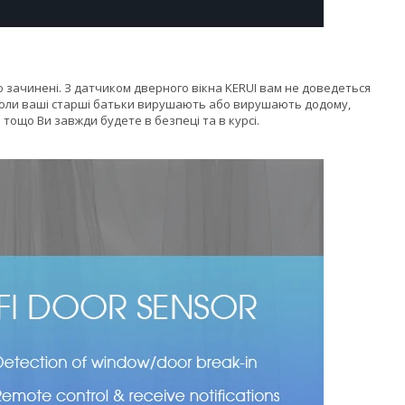
о зачинені. З датчиком дверного вікна KERUI вам не доведеться
, коли ваші старші батьки вирушають або вирушають додому,
 тощо Ви завжди будете в безпеці та в курсі.