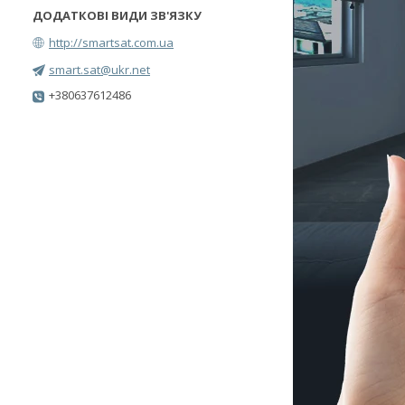
http://smartsat.com.ua
smart.sat@ukr.net
+380637612486