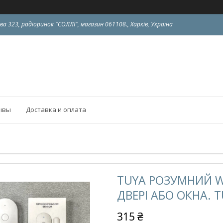
ва 323, радіоринок "СОЛЛІ", магазин 061108., Харків, Україна
ывы
Доставка и оплата
TUYA РОЗУМНИЙ WI
ДВЕРІ АБО ОКНА. TUYA
315 ₴