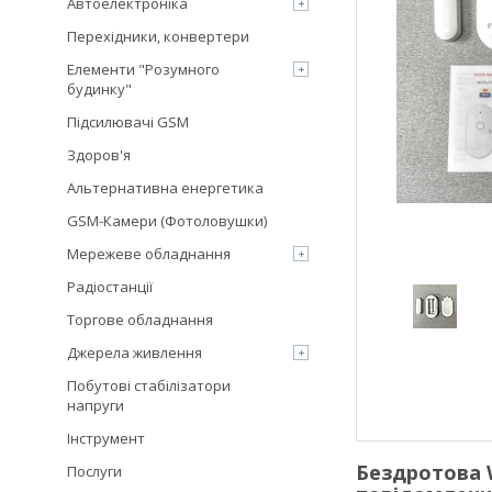
Автоелектроніка
Перехідники, конвертери
Елементи "Розумного
будинку"
Підсилювачі GSM
Здоров'я
Альтернативна енергетика
GSM-Камери (Фотоловушки)
Мережеве обладнання
Радіостанції
Торгове обладнання
Джерела живлення
Побутові стабілізатори
напруги
Інструмент
Бездротова W
Послуги