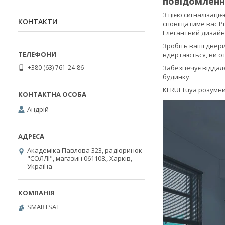
повідомлення
З цією сигналізаці
КОНТАКТИ
сповіщатиме вас P
Елегантний дизайн,
Зробіть ваші двері
вдертаються, ви о
+380 (63) 761-24-86
Забезпечує віддале
будинку.
KERUI Tuya розумний
Андрiй
Академіка Павлова 323, радіоринок
"СОЛЛІ", магазин 061108., Харків,
Україна
SMARTSAT