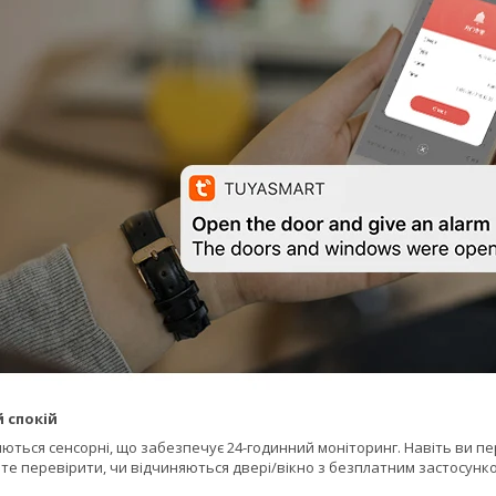
 спокій
яються сенсорні, що забезпечує 24-годинний моніторинг. Навіть ви п
те перевірити, чи відчиняються двері/вікно з безплатним застосунком 