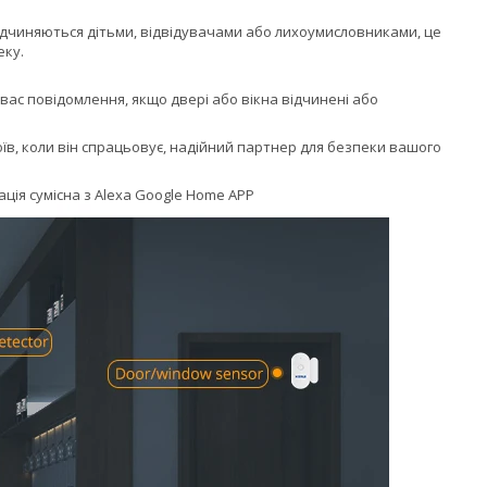
 відчиняються дітьми, відвідувачами або лихоумисловниками, це
еку.
 вас повідомлення, якщо двері або вікна відчинені або
в, коли він спрацьовує, надійний партнер для безпеки вашого
ація сумісна з Alexa Google Home APP