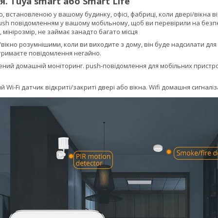
. Tuya smart або Smart Life
єю, встановленою у вашому будинку, офісі, фабриці, коли двері/вікна
ush повідомленням у вашому мобільному, щоб ви перевірили на безп
 мінірозмір, не займає занадто багато місця
/вікно розумнішими, коли ви виходите з дому, він буде надсилати для
тримаєте повідомлення негайно.
ний домашній моніторинг. push-повідомлення для мобільних пристрої
 Wi-Fi датчик відкриті/закриті двері або вікна. Wifi домашня сигналіз