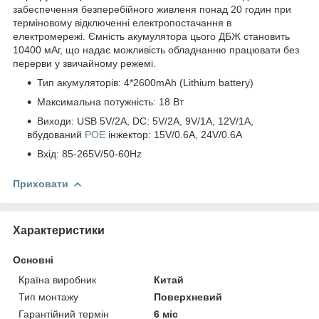
забеспечення безперебійного живленя понад 20 годин при
терміновому відключенні електропостачання в
електромережі. Ємність акумулятора цього ДБЖ становить
10400 мАг, що надає можливість обладнанню працювати без
перерви у звичайному режемі.
Тип акумуляторів: 4*2600mAh (Lithium battery)
Максимальна потужність: 18 Вт
Виходи: USB 5V/2A, DC: 5V/2A, 9V/1A, 12V/1A,
вбудований
POE
інжектор: 15V/0.6A, 24V/0.6A
Вхід: 85-265V/50-60Hz
Приховати
Характеристики
Основні
Країна виробник
Китай
Тип монтажу
Поверхневий
Гарантійний термін
6 міс