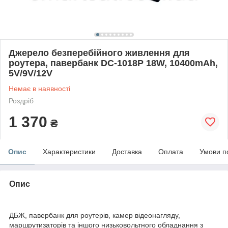
Джерело безперебійного живлення для
роутера, павербанк DC-1018P 18W, 10400mAh,
5V/9V/12V
Немає в наявності
Роздріб
1 370
₴
Опис
Характеристики
Доставка
Оплата
Умови п
Опис
ДБЖ, павербанк для роутерів, камер відеонагляду,
маршрутизаторів та іншого низьковольтного обладнання з