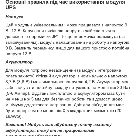
Основні правила під час використання модуля
UPS
Напруга
Цей модуль є універсальним і може працювати з напругою 9
В і 12 В. Керування вихідною напругою здійснюється за
допомогою перемички JP1. Якщо перемичка розімкнута (за
замовчуванням), модуль налаштований на роботу з напругою
9 В. Замкніть перемичку, якщо для вашого пристрою потрібна
напруга 12 В.
Акумулятор
Для модуля потрібно незахищений (в модуль інтегрована
плата захисту) літієвий акумулятор із номінальною напругою
3,7 В (3,6 В) і максимальною напругою 4,2 В. Акумулятор має
забезпечувати постійну вихідну потужність не менш ніж 20 Ват
(5-6 Ампер). Відстань між платою й акумулятором має бути
не менш ніж 5 мм для безпечної роботи та відомості щодо
мінімуму додаткового нагрівання. Дріт для під'єднання має
бути перерізом не менш ніж 0,5 квадратних міліметрів (20-
18AWG).
Важливо! Модуль має вбудовану плату захисту
акумулятора,
тому він не працюватиме
з захищеними батареями.