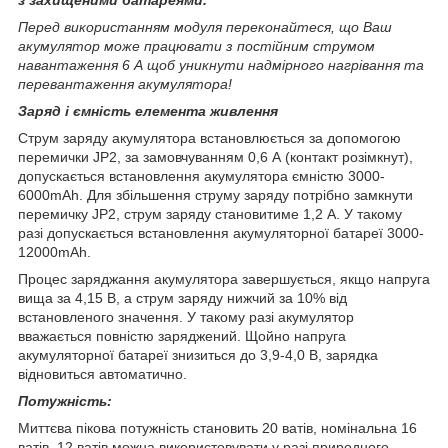
Перед використанням модуля переконайтеся, що Ваш
акумулятор може працювати з постійним струмом
навантаження 6 А
щоб уникнути надмірного нагрівання та
перевантаження акумулятора!
Заряд і ємність елемента живлення
Струм заряду акумулятора встановлюється за допомогою
перемички JP2, за замовчуванням 0,6 А (контакт розімкнут),
допускається встановлення акумулятора ємністю 3000-
6000mAh. Для збільшення струму заряду потрібно замкнути
перемичку JP2, струм заряду становитиме 1,2 A. У такому
разі допускається встановлення акумуляторної батареї 3000-
12000mAh.
Процес заряджання акумулятора завершується, якщо напруга
вища за 4,15 В, а струм заряду нижчий за 10% від
встановленого значення. У такому разі акумулятор
вважається повністю заряджений. Щойно напруга
акумуляторної батареї знизиться до 3,9-4,0 В, зарядка
відновиться автоматично.
Потужність:
Миттєва пікова потужність становить 20 ватів, номінальна 16
ватів. 12 ватів можна використовувати у разі природного