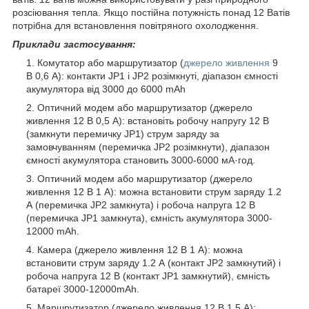
розсіювання тепла. Якщо постійна потужність понад 12 Ватів
потрібна для встановлення повітряного охолодження.
Приклади застосування:
Комутатор або маршрутизатор (
джерело живлення
9
В 0,6 А): контакти JP1 і JP2 розімкнуті, діапазон ємності
акумулятора від 3000 до 6000 mAh
Оптичний модем або маршрутизатор (джерело
живлення 12 В 0,5 А): встановіть робочу напругу 12 В
(замкнути перемичку JP1) струм заряду за
замовчуванням (перемичка JP2 розімкнути), діапазон
ємності акумулятора становить 3000-6000 мА·год.
Оптичний модем або маршрутизатор (джерело
живлення 12 В 1 А): можна встановити струм заряду 1.2
А (перемичка JP2 замкнута) і робоча напруга 12 В
(перемичка JP1 замкнута), ємність акумулятора 3000-
12000 mAh.
Камера (джерело живлення 12 В 1 А): можна
встановити струм заряду 1.2 А (контакт JP2 замкнутий) і
робоча напруга 12 В (контакт JP1 замкнутий), ємність
батареї 3000-12000mAh.
Маршрутизатор (джерело живлення 12 В 1,5 А):