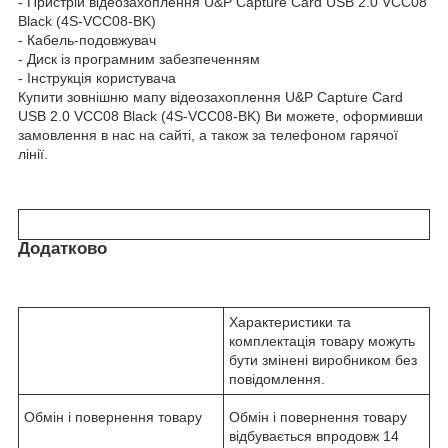
- Пристрій відеозахоплення U&P Capture Card USB 2.0 VCC08
Black (4S-VCC08-BK)
- Кабель-подовжувач
- Диск із програмним забезпеченням
- Інструкція користувача
Купити зовнішню мапу відеозахоплення U&P Capture Card
USB 2.0 VCC08 Black (4S-VCC08-BK) Ви можете, оформивши
замовлення в нас на сайті, а також за телефоном гарячої
лінії.
Додатково
Характеристики та
комплектація товару можуть
бути змінені виробником без
повідомлення.
Обмін і повернення товару
Обмін і повернення товару
відбувається впродовж 14