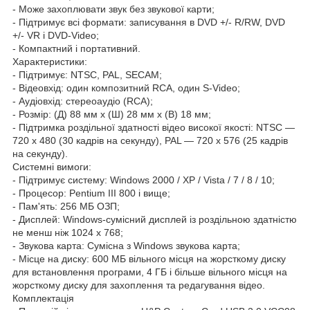
- Може захоплювати звук без звукової карти;
- Підтримує всі формати: записування в DVD +/- R/RW, DVD
+/- VR і DVD-Video;
- Компактний і портативний.
Характеристики:
- Підтримує: NTSC, PAL, SECAM;
- Відеовхід: один композитний RCA, один S-Video;
- Аудіовхід: стереоаудіо (RCA);
- Розмір: (Д) 88 мм х (Ш) 28 мм х (В) 18 мм;
- Підтримка роздільної здатності відео високої якості: NTSC —
720 x 480 (30 кадрів на секунду), PAL — 720 x 576 (25 кадрів
на секунду).
Системні вимоги:
- Підтримує систему: Windows 2000 / XP / Vista / 7 / 8 / 10;
- Процесор: Pentium III 800 і вище;
- Пам'ять: 256 МБ ОЗП;
- Дисплей: Windows-сумісний дисплей із роздільною здатністю
не менш ніж 1024 х 768;
- Звукова карта: Сумісна з Windows звукова карта;
- Місце на диску: 600 МБ вільного місця на жорсткому диску
для встановлення програми, 4 ГБ і більше вільного місця на
жорсткому диску для захоплення та редагування відео.
Комплектація