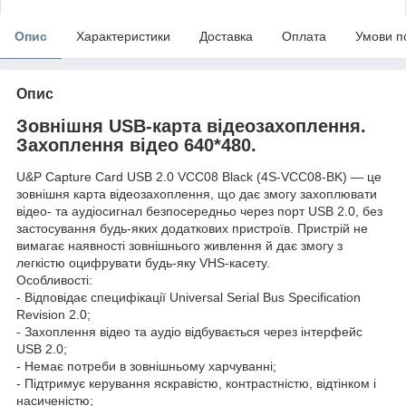
Опис
Характеристики
Доставка
Оплата
Умови п
Опис
Зовнішня USB-карта відеозахоплення.
Захоплення відео 640*480.
U&P Capture Card USB 2.0 VCC08 Black (4S-VCC08-BK) — це
зовнішня карта відеозахоплення, що дає змогу захоплювати
відео- та аудіосигнал безпосередньо через порт USB 2.0, без
застосування будь-яких додаткових пристроїв. Пристрій не
вимагає наявності зовнішнього живлення й дає змогу з
легкістю оцифрувати будь-яку VHS-касету.
Особливості:
- Відповідає специфікації Universal Serial Bus Specification
Revision 2.0;
- Захоплення відео та аудіо відбувається через інтерфейс
USB 2.0;
- Немає потреби в зовнішньому харчуванні;
- Підтримує керування яскравістю, контрастністю, відтінком і
насиченістю;