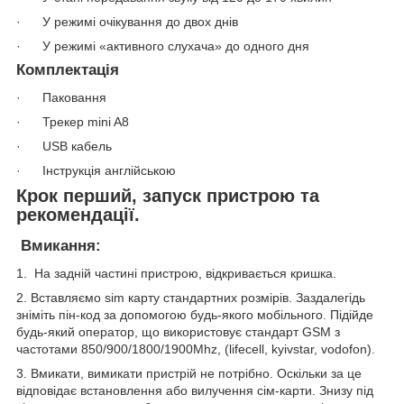
· У режимі очікування до двох днів
· У режимі «активного слухача» до одного дня
Комплектація
· Паковання
· Трекер mini A8
· USB кабель
· Інструкція англійською
Крок перший, запуск пристрою та
рекомендації.
Вмикання:
1. На задній частині пристрою, відкривається кришка.
2. Вставляємо sim карту стандартних розмірів. Заздалегідь
зніміть пін-код за допомогою будь-якого мобільного. Підійде
будь-який оператор, що використовує стандарт GSM з
частотами 850/900/1800/1900Mhz, (lifecell, kyivstar, vodofon).
3. Вмикати, вимикати пристрій не потрібно. Оскільки за це
відповідає встановлення або вилучення сім-карти. Знизу під