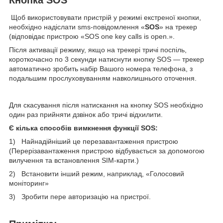
Щоб використовувати пристрій у режимі екстреної кнопки,
необхідно надіслати sms-повідомлення «
SOS
» на трекер
(відповідає пристрою «SOS one key calls is open.».
Після активації режиму, якщо на трекері тричі поспіль,
короткочасно по 3 секунди натиснути кнопку SOS — трекер
автоматично зробить набір Вашого номера телефона, з
подальшим прослуховуванням навколишнього оточення.
Для скасування після натискання на кнопку SOS необхідно
один раз прийняти дзвінок або тричі відхилити.
Є кілька способів вимкнення функції SOS:
1) Найнадійніший це перезавантаження пристрою
(Перерізавантаження пристрою відбувається за допомогою
вилучення та встановлення SIM-карти.)
2) Встановити інший режим, наприклад, «Голосовий
моніторинг»
3) Зробити пере авторизацію на пристрої.