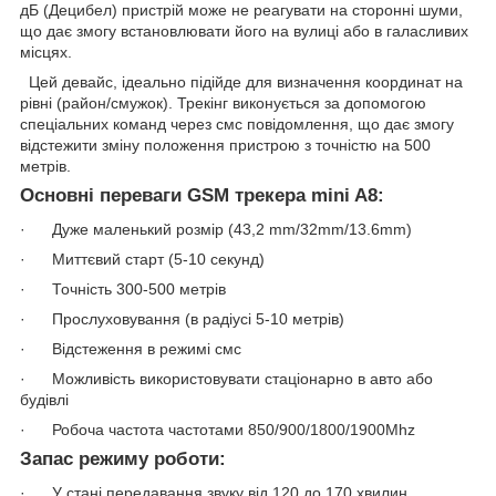
дБ (Децибел) пристрій може не реагувати на сторонні шуми,
що дає змогу встановлювати його на вулиці або в галасливих
місцях.
Цей девайс, ідеально підійде для визначення координат на
рівні (район/смужок). Трекінг виконується за допомогою
спеціальних команд через смс повідомлення, що дає змогу
відстежити зміну положення пристрою з точністю на 500
метрів.
Основні переваги GSM трекера mini A8:
· Дуже маленький розмір (43,2 mm/32mm/13.6mm)
· Миттєвий старт (5-10 секунд)
· Точність 300-500 метрів
· Прослуховування (в радіусі 5-10 метрів)
· Відстеження в режимі смс
· Можливість використовувати стаціонарно в авто або
будівлі
· Робоча частота частотами 850/900/1800/1900Mhz
Запас режиму роботи:
· У стані передавання звуку від 120 до 170 хвилин