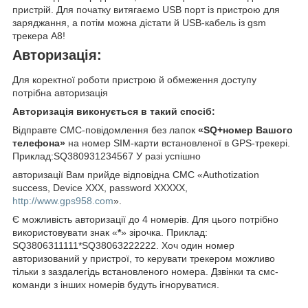
пристрій. Для початку витягаємо USB порт із пристрою для
заряджання, а потім можна дістати й USB-кабель із gsm
трекера А8!
Авторизація:
Для коректної роботи пристрою й обмеження доступу
потрібна авторизація
Авторизація виконується в такий спосіб:
Відправте СМС-повідомлення без лапок
«SQ+номер Вашого
телефона»
на номер SIM-карти встановленої в GPS-трекері.
Приклад:SQ380931234567 У разі успішно
авторизації Вам прийде відповідна СМС «Authotization
success, Device XXX, password XXXXX,
http://www.gps958.com
».
Є можливість авторизації до 4 номерів. Для цього потрібно
використовувати знак «
*
» зірочка. Приклад:
SQ3806311111*SQ38063222222. Хоч один номер
авторизований у пристрої, то керувати трекером можливо
тільки з заздалегідь встановленого номера. Дзвінки та смс-
команди з інших номерів будуть ігноруватися.