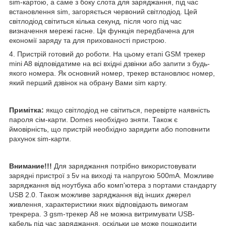
sim-картою, а саме з боку слота для заряджання, під час
встановлення sim, загоряється червоний світлодіод. Цей
світлодіод світиться кілька секунд, після чого під час
визначення мережі гасне. Ця функція передбачена для
економії заряду та для прихованості пристрою.
4. Пристрій готовий до роботи. На цьому етапі GSM трекер
mini A8 відповідатиме на всі вхідні дзвінки або запити з будь-
якого номера. Як основний номер, трекер встановлює номер,
який перший дзвінок на обрану Вами sim карту.
Примітка:
якщо світлодіод не світиться, перевірте наявність
пароля сім-карти. Domes необхідно зняти. Також є
ймовірність, що пристрій необхідно зарядити або поповнити
рахунок sim-карти.
Внимание!!!
Для заряджання потрібно використовувати
зарядні пристрої з 5v на виході та напругою 500mA. Можливе
заряджання від ноутбука або комп'ютера з портами стандарту
USB 2.0. Також можливе заряджання від інших джерел
живлення, характеристики яких відповідають вимогам
трекрера. З gsm-трекер А8 не можна витримувати USB-
кабель під час заряджання, оскільки це може пошкодити