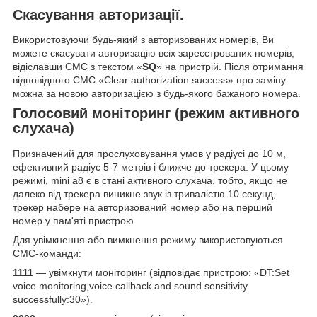
Скасування авторизації.
Використовуючи будь-який з авторизованих номерів, Ви
можете скасувати авторизацію всіх зареєстрованих номерів,
відіславши СМС з текстом «
SQ
» на пристрій. Після отримання
відповідного СМС «Clear authorization success» про заміну
можна за новою авторизацією з будь-якого бажаного номера.
Голосовий моніторинг (режим активного
слухача)
Призначений для прослуховування умов у радіусі до 10 м,
ефективний радіус 5-7 метрів і ближче до трекера. У цьому
режимі, mini a8 є в стані активного слухача, тобто, якщо не
далеко від трекера виникне звук із тривалістю 10 секунд,
трекер набере на авторизований номер або на перший
номер у пам'яті пристрою.
Для увімкнення або вимкнення режиму використовуються
СМС-команди:
1111
— увімкнути моніторинг (відповідає пристрою: «DT:Set
voice monitoring,voice callback and sound sensitivity
successfully:30»).