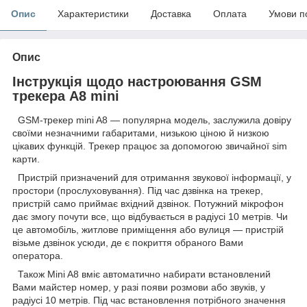
Опис
Характеристики
Доставка
Оплата
Умови п
Опис
Інструкція щодо настроювання GSM
трекера A8 mini
GSM-трекер mini A8 — популярна модель, заслужила довіру
своїми незначними габаритами, низькою ціною й низкою
цікавих функцій. Трекер працює за допомогою звичайної sim
карти.
Пристрій призначений для отримання звукової інформації, у
простори (прослуховування). Під час дзвінка на трекер,
пристрій само приймає вхідний дзвінок. Потужний мікрофон
дає змогу почути все, що відбувається в радіусі 10 метрів. Чи
це автомобіль, житлове приміщення або вулиця — пристрій
візьме дзвінок усюди, де є покриття обраного Вами
оператора.
Також Mini A8 вміє автоматично набирати встановлений
Вами майстер номер, у разі появи розмови або звуків, у
радіусі 10 метрів. Під час встановлення потрібного значення