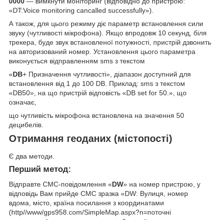
0000
— вимкнути моніторинг (відповідно до пристрою:
«DT:Voice monitoring cancalled successfully»).
А також, для цього режиму діє параметр встановлення сили
звуку (чутливості мікрофона). Якщо впродовж 10 секунд, біля
трекера, буде звук встановленої потужності, пристрій дзвонить
на авторизований номер. Установлення цього параметра
виконується відправленням sms з текстом
«
DB
+ Призначення чутливості», діапазон доступний для
встановлення від 1 до 100 DB. Приклад: sms з текстом
«DB50», на що пристрій відповість «DB set for 50.», що
означає,
що чутливість мікрофона встановлена на значення 50
децибелів.
Отримання геоданих (містопості)
Є два методи.
Перший метод:
Відправте СМС-повідомлення «
DW
» на номер пристрою, у
відповідь Вам прийде СМС зразка «DW: Вулиця, номер
вдома, місто, країна посилання з координатами
(http//www/gps958.com/SimpleMap.aspx?n=поточні