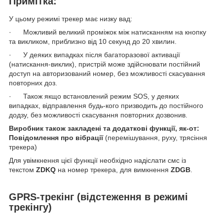
Примітка:
У цьому режимі трекер має низку вад:
· Можливий великий проміжок між натисканням на кнопку
та викликом, приблизно від 10 секунд до 20 хвилин.
· У деяких випадках після багаторазової активації
(натискання-виклик), пристрій може здійснювати постійний
доступ на авторизований номер, без можливості скасування
повторних доз.
· Також якщо встановлений режим SOS, у деяких
випадках, відправлення будь-кого призводить до постійного
додзу, без можливості скасування повторних дозвонив.
Виробник також закладені та додаткові функції, як-от:
Повідомлення про вібрації
(перемішування, руху, трясіння
трекера)
Для увімкнення цієї функції необхідно надіслати смс із
текстом
ZDKQ
на номер трекера, для вимкнення
ZDGB
.
GPRS-трекінг
(відстеження в режимі
трекінгу)