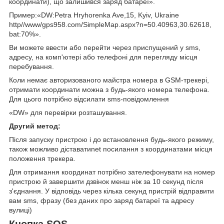
координати), що залишився заряд батареї».
Пример:«DW:Petra Hryhorenka Ave,15, Kyiv, Ukraine
http//www/gps958.com/SimpleMap.aspx?n=50.40963,30.62618,
bat:70%».
Ви можете ввести або перейти через приспущений у sms,
адресу, на комп'ютері або телефоні для перегляду місця
перебування.
Коли немає авторизованого майстра номера в GSM-трекері,
отримати координати можна з будь-якого номера телефона.
Для цього потрібно відсилати sms-повідомлення
«DW» для перевірки розташування.
Другий метод:
Після запуску пристрою і до встановлення будь-якого режиму,
також можливо діставатиnet посилання з координатами місця
положення трекера.
Для отримання координат потрібно зателефонувати на номер
пристрою й завершити дзвінок менш ніж за 10 секунд після
з'єднання. У відповідь через кілька секунд пристрій відправити
вам sms, фразу (без даних про заряд батареї та адресу
вулиці)
Кнопка SOS