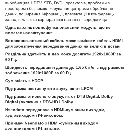
виробництва HDTV, STB, DVD і проєкторів, проблеми з
простором і безпекою, керування центрами оброблення
даних, поширення інформації, презентації в конференц-
залах, шкільні та корпоративні навчальні середовища.
Одна пара як повнофункціональний модуль, що не
вимагає налаштування.
Волоконно-оптичний кабель може замінити кабель HDMI
для забезпечення передавання даних на великі відстані.
Роздільна здатність відео може досягати 1920х1080P за
60 Гц.
Швидкість передавання даних до 1,65 біт/с із підтримкою
зображення 1920*1080P за 60 Гц.
Сумісність з HDCP
Підтримка нестиснутого звуку, як-от LPCM
Підтримка стисненого звуку, як-от DTS Digital, Dolby
Digital (включно з DTS-HD і Dolby
Nsendato передавача з HDMI-сумісним виходом,
аудіовиходом і ІЧ-виходом.
Приймач Nsendato з HDMI-сумісним виходом,
аудіовиходом і ІЧ-входом.