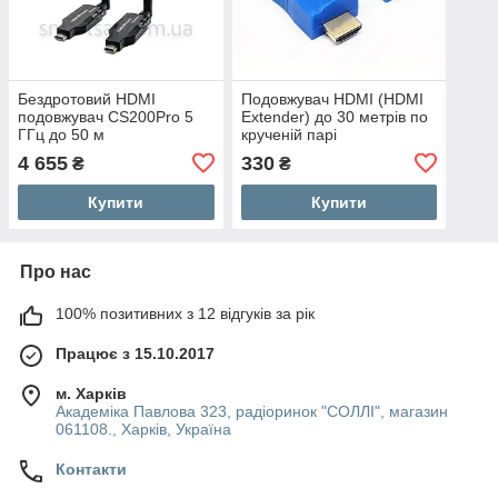
Бездротовий HDMI
Подовжувач HDMI (HDMI
подовжувач CS200Pro 5
Extender) до 30 метрів по
ГГц до 50 м
крученій парі
4 655
330
₴
₴
Купити
Купити
Про нас
100% позитивних з 12 відгуків за рік
Працює з 15.10.2017
м. Харків
Академіка Павлова 323, радіоринок "СОЛЛІ", магазин
061108., Харків, Україна
Контакти