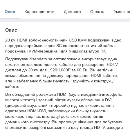
Опис
Характеристики
Доставка
Оплата
Умови п
Опис
20 км HDMI волоконно-оптичний USB KVM подовжувач відео
передавач приймач через SC волоконно-оптичний кабель
подовжувач KVM-перемикач для миші клавіатури ПК
Подовжувач Nsendato за оптоволокном використовує один
шматок оптоволокондевого кабелю для розширення HDTV-
дисплея до 20 км для 1920*1080P за 60 Гц. Він не тільки
знімає обмеження на довжину передавання HDMI-кабелю,
але й забезпечує більшу гнучкість і зручність у конструкції
кабелю.
Він обладнаний роз'ємами HDMI (мультимедійний інтерфейс
високої чіткості) і здатний підтримувати обладнання DVI
(цифровий візуальний інтерфейс) під час використання з
адаптером HDMI-DVI, забезпечуючи більшу гнучкість і
можливості під час інтеграції декількох компонентів
домашнього кінотеатру. Він пропонує рішення для побутових
споживачів: роздрібні магазини та шоу-площа HDTV, заводи з