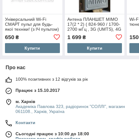
Універсальний Wi-Fi
Антена ПЛАНШЕТ MIMO
Wi-F
СМАРТ пульт для будь-
17(2 * 2) ( 824-960 / 1700-
тюне
якої техніки! (з ІЧ пультом)
2700 мГц , 3G (UMTS), 4G
(LTE), 4.5G (LTE-Advanced
650
1 699
150
₴
₴
Pro), 17 дб)
Купити
Купити
Про нас
100% позитивних з 12 відгуків за рік
Працює з 15.10.2017
м. Харків
Академіка Павлова 323, радіоринок "СОЛЛІ", магазин
061108., Харків, Україна
Контакти
Сьогодні працює з 10:00 до 18:00
Показати весь графік роботи