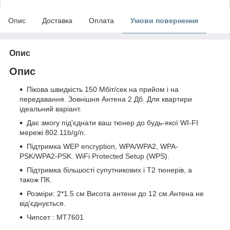
Опис
Доставка
Оплата
Умови повернення
Опис
Опис
Пікова швидкість 150 Мбіт/сек на прийом і на
передавання. Зовнішня Антена 2 Дб. Для квартири
ідеальний варіант.
Дає змогу під'єднати ваш тюнер до будь-якої WI-FI
мережі 802.11b/g/n.
Підтримка WEP encryption, WPA/WPA2, WPA-
PSK/WPA2-PSK. WiFi Protected Setup (WPS).
Підтримка більшості супутникових і Т2 тюнерів, а
також ПК.
Розміри: 2*1.5 см Висота антени до 12 см.Антена не
від'єднується.
Чипсет : MT7601